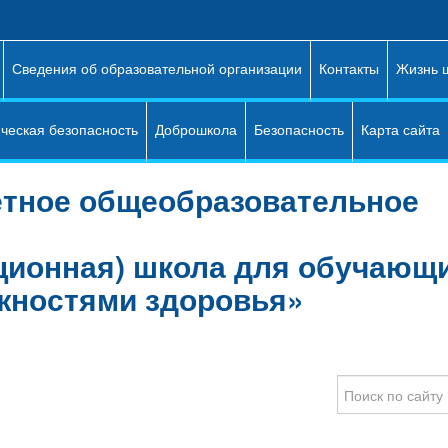
Сведения об образовательной организации
Контакты
Жизнь 
ческая безопасность
Доброшкола
Безопасность
Карта сайта
тное общеобразовательное
ционная) школа для обучающи
жностями здоровья»
Type
your
search
here