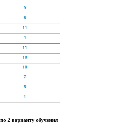
9
6
11
4
11
10
10
7
5
1
по 2 варианту обучения