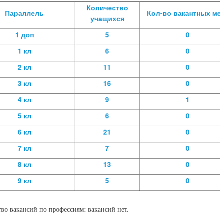
Количество
Параллель
Кол-во вакантных м
учащихся
1 доп
5
0
1 кл
6
0
2 кл
11
0
3 кл
16
0
4 кл
9
1
5 кл
6
0
6 кл
21
0
7 кл
7
0
8 кл
13
0
9 кл
5
0
тво вакансий по профессиям:
вакансий нет.