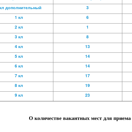
 кл дополнительный
3
1 кл
6
2 кл
1
3 кл
8
4 кл
13
5 кл
14
6 кл
14
7 кл
17
8 кл
19
9 кл
23
О количестве вакантных мест для приема 